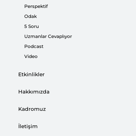
Perspektif
Türkiye-AB Güvenlik Ortaklığının Sınırları
Odak
|
YORUM
RIFAT ÖNCEL
5 Soru
Uzmanlar Cevaplıyor
Podcast
Tartışmalara Netlik Kazandıran
Video
Açıklamalar
Etkinlikler
|
YORUM
NEBİ MİŞ
Hakkımızda
Cenevre’deki Kıbrıs Toplantısının Anlamı
Kadromuz
|
ODAK
MEHMET UĞUR EKİNCİ
,
ÖMER FARUK ŞAHİN
İletişim