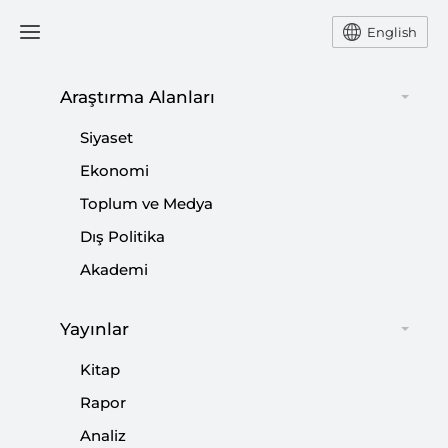
English
Araştırma Alanları
#
KUZEY KIBRIS TÜRK
Siyaset
CUMHURİYETİ (KKTC)
Ekonomi
Toplum ve Medya
Dış Politika
Akademi
Kıbrıs’ta Beklentiler ve Gerçekler
Yayınlar
|
YORUM
MEHMET UĞUR EKİNCİ
Kitap
Rapor
Analiz