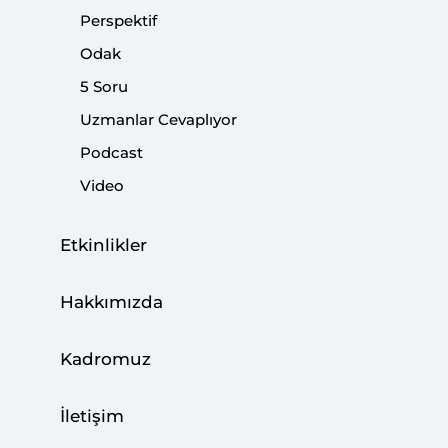
tutmaya devam ediyor. Dış politika gelişmelerinin yanı
Perspektif
sıra etkileri daha geniş bir zaman aralığına uzanan
Odak
konular da bağımsız makaleler kısmında inceleniyor.
5 Soru
Uzmanlar Cevaplıyor
Paylaş:
Podcast
Video
Etkinlikler
Hakkımızda
Kadromuz
İletişim