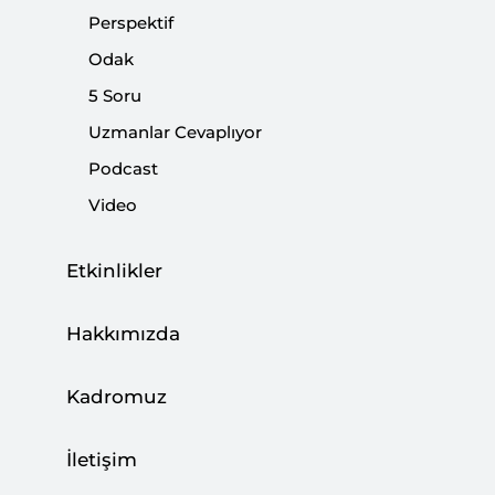
Perspektif
Odak
Paylaş:
5 Soru
Uzmanlar Cevaplıyor
Podcast
Video
Etkinlikler
Hakkımızda
Kadromuz
Cumhurbaşkanı Erdoğan'ın mayıstaki dış
seyahatlerinin en önemli ikisi Rusya ve ABD'ye
İletişim
olanlar. Bu iki seyahat Suriye'de rejimle