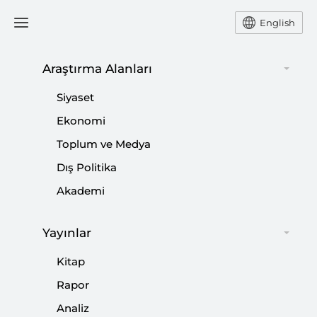
English
Araştırma Alanları
#
ABD MERKEZ KUVVETLER
Siyaset
KOMUTANLIĞI (CENTCOM)
Ekonomi
Toplum ve Medya
Dış Politika
Akademi
Hark Adası ve Stratejik Önemi
|
ODAK
İSMET HORASANLI
Yayınlar
Kitap
Rapor
Analiz
Amerika Suriye’den Çekiliyor mu?