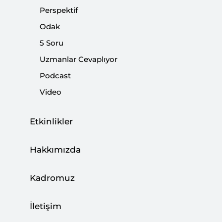
Perspektif
|
YORUM
KADİR ÜSTÜN
Odak
5 Soru
Uzmanlar Cevaplıyor
Podcast
Özerklik İddiasından Entegrasyona: Rejim
Video
Sonrası Suriye’de PKK/YPG’nin Çıkmazı
|
ANALİZ
KUTLUHAN GÖRÜCÜ
Etkinlikler
Hakkımızda
Amerika Suriye’de Ne İstiyor?
Kadromuz
|
YORUM
KADİR ÜSTÜN
İletişim