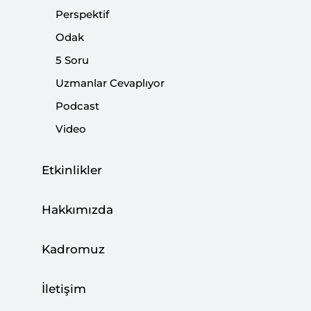
soğukkanlı bir siyasi irade gerektiriyor
Perspektif
Odak
Paylaş:
5 Soru
Uzmanlar Cevaplıyor
Podcast
Video
Etkinlikler
Hakkımızda
Kadromuz
İletişim