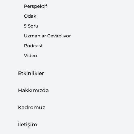
Web Panel: Rusya’nın Ukrayna’yı İşgali ve
Perspektif
Medyaya Yansımaları
Odak
ETKİNLİKLER
5 Soru
Uzmanlar Cevaplıyor
Podcast
Video
Rusya-Ukrayna Krizinin Medyaya
Yansıması: Kaybedeni Olmayan Savaş
Etkinlikler
|
YORUM
YENAL GÖKSUN
Hakkımızda
Kadromuz
Perspektif: Rusya’nın Ukrayna’yı İşgali |
İletişim
Bilgi Üretimi ve Karşıt Anlatılar