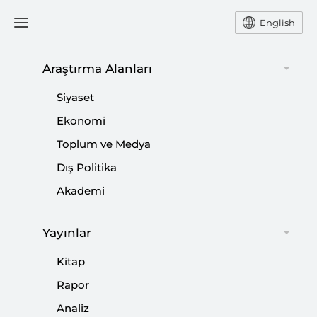
English
Araştırma Alanları
#
RUS MEDYASI
Siyaset
Ekonomi
Toplum ve Medya
Dış Politika
10 Soru’da Rusya’nın Paralı Savaşçıları:
Akademi
Wagner Grubu
Yayınlar
|
YORUM
MURAT ASLAN
Kitap
Rapor
Analiz