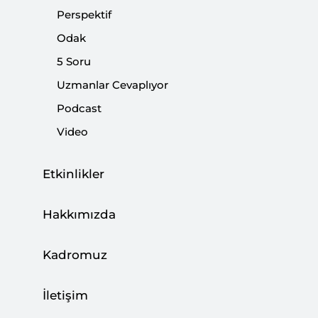
Perspektif
|
YORUM
İSMAİL KAVAZ
Odak
5 Soru
Uzmanlar Cevaplıyor
Perspektif: Türkiye’nin Enerjide Gelecek
Podcast
Vizyonu
Video
|
ENERJİ
İSMAİL KAVAZ
Etkinlikler
Hakkımızda
5 Soru: Akdeniz’de Enerji Oyunu
Kadromuz
|
5 SORU
NURŞİN ATEŞOĞLU GÜNEY
İletişim