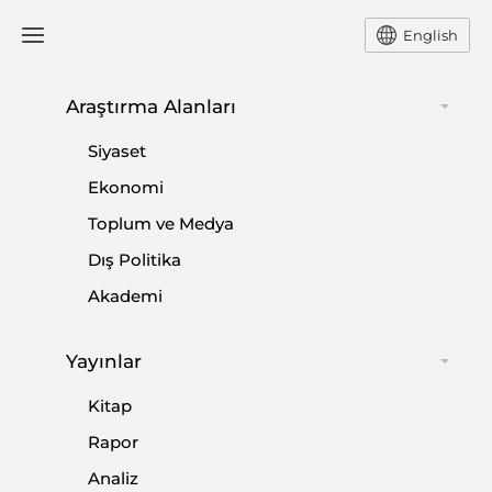
English
Araştırma Alanları
#
TÜRK-RUS ENERJİ İŞBİRLİĞİ
Siyaset
Ekonomi
Toplum ve Medya
Dış Politika
Analiz: TürkAkım | ABD’nin Muhalefeti ve
Akademi
Ardındaki Nedenler
Yayınlar
|
ANALİZ
GLORİA SHKURTİ ÖZDEMİR
Kitap
Rapor
Analiz
TürkAkım’da Vanalar Açıldı