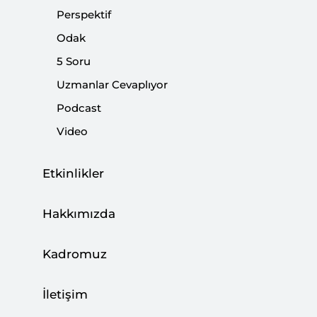
beş hususu göz ardı ettiği kanaatindeyim:
Perspektif
Odak
Paylaş:
5 Soru
Uzmanlar Cevaplıyor
Podcast
Video
Etkinlikler
Hakkımızda
Kadromuz
İletişim