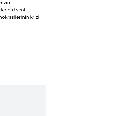
mızın
er biri yeni
mokrasilerinin krizi