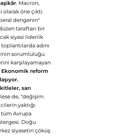
 aşikâr
. Macron,
 olarak öne çıktı.
iberal dengenin"
üzen taraftarı bir
ak siyasi liderlik
 toplantılarda adını
tinin sorumluluğu
erini karşılayamayan
.
Ekonomik reform
laşıyor.
kitleler, sarı
telese de, "değişim
cilerin yaktığı
ek tüm Avrupa
stergesi. Doğu
rkez siyasetin çöküş