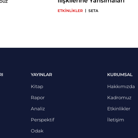
İlişkilerine Yansımaları
 DÜZ
|
ETKİNLİKLER
SETA
RI
YAYINLAR
KURUMSAL
Kitap
Hakkımızda
Rapor
Kadromuz
Analiz
Etkinlikler
Perspektif
İletişim
Odak