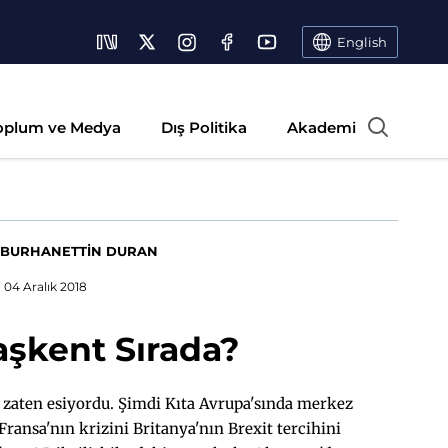
English
oplum ve Medya
Dış Politika
Akademi
BURHANETTİN DURAN
04 Aralık 2018
şkent Sırada?
ı zaten esiyordu. Şimdi Kıta Avrupa'sında merkez
Fransa'nın krizini Britanya'nın Brexit tercihini