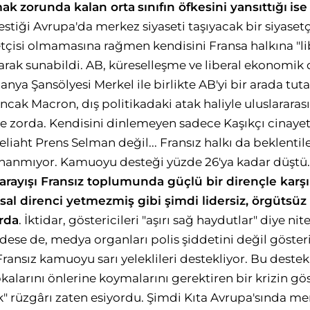
mak
zorunda kalan orta
sınıfın öfkesini yansıttığı
ise
estiği Avrupa'da merkez siyaseti taşıyacak bir siyasetçi
asetçisi olmamasına rağmen kendisini Fransa halkına "l
arak sunabildi. AB, küreselleşme ve liberal ekonomik d
nya Şansölyesi Merkel ile birlikte AB'yi bir arada tutac
ak Macron, dış politikadaki atak haliyle uluslararası
de zorda. Kendisini dinlemeyen sadece Kaşıkçı cinaye
liaht Prens Selman değil... Fransız halkı da beklentil
 inanmıyor. Kamuoyu desteği yüzde 26'ya kadar düştü
arayışı Fransız toplumunda güçlü bir
dirençle karşı
al direnci yetmezmiş gibi şimdi
lidersiz, örgütsüz 
rda
. İktidar, göstericileri "aşırı sağ haydutlar" diye ni
" dese de, medya organları polis şiddetini değil gösteri
Fransız kamuoyu sarı yeleklileri destekliyor. Bu dest
kalarını önlerine koymalarını gerektiren bir krizin gö
ik" rüzgârı zaten esiyordu. Şimdi Kıta Avrupa'sında me