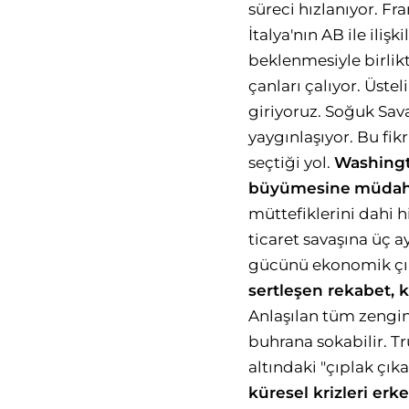
süreci hızlanıyor. Fr
İtalya'nın AB ile iliş
beklenmesiyle birlik
çanları çalıyor. Üst
giriyoruz. Soğuk Sava
yaygınlaşıyor. Bu fik
seçtiği yol.
Washing
büyümesine
müdaha
müttefiklerini dahi 
ticaret savaşına üç 
gücünü ekonomik çık
sertleşen rekabet,
k
Anlaşılan tüm zengin
buhrana sokabilir. T
altındaki "çıplak çıka
küresel krizleri
erke