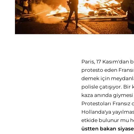
Paris, 17 Kasım'dan b
protesto eden Fransız
demek için meydanlar
polisle çatışıyor. Bi
kaza anında giymesi z
Protestoları Fransız 
Hollanda'ya yayılması
etkide bulunur mu he
üstten
bakan siyase