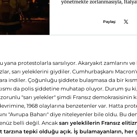
yönetmekte zorlanmasıyla, İtalya'
AfD'nin iktidar ortağı olacağ
Paylaş:
u yana protestolarla sarsılıyor. Akaryakıt zamlarını ve 
lar, sarı yeleklerini giydiler. Cumhurbaşkanı Macron'
a indiler. Çoğunluğu şiddete bulaşmasa da bir kısmı 
r kısmı da polis şiddetine muhatap oluyor. Durum şu ki
orunlu "sarı yelekler" şimdi Fransız demokrasisinin kr
devrimine, 1968 olaylarına benzetenler var. Hatta prot
nı "Avrupa Baharı" diye niteleyenler bile oldu. Bu den
nüz belli değil. Ancak
sarı yeleklilerin
Fransız eliti
t tarzına tepki olduğu
açık. İş bulamayanların, her