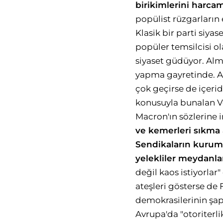
biri
kimlerini harca
popülist rüzgarların 
Klasik bir parti siy
popüler temsilcisi ol
siyaset güdüyor. Alma
yapma gayretinde. Anc
çok geçirse de içeri
konusuyla bunalan Ve
Macron'ın sözlerine
ve kemerleri sıkma
Sendikaların
kurums
yelekliler
meydanla
değil kaos istiyorlar
ateşleri gösterse de 
demokrasilerinin şap
Avrupa'da "otoriterl