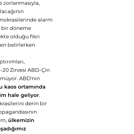
te zorlanmasıyla,
olacağının
emokrasilerinde alarm
ğı bir döneme
ekte olduğu fikri
den belirlerken
ptırımları,
G-20 Zirvesi ABD-Çin
ünmüyor. ABD'nin
u kaos ortamında
m hale geliyor
.
asilerini derin bir
propagandasının
rım,
ülkemizin
aşadığımız