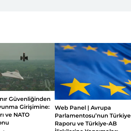
ınır Güvenliğinden
vunma Girişimine:
Web Panel | Avrupa
rı ve NATO
Parlamentosu’nun Türkiye
onu
Raporu ve Türkiye-AB