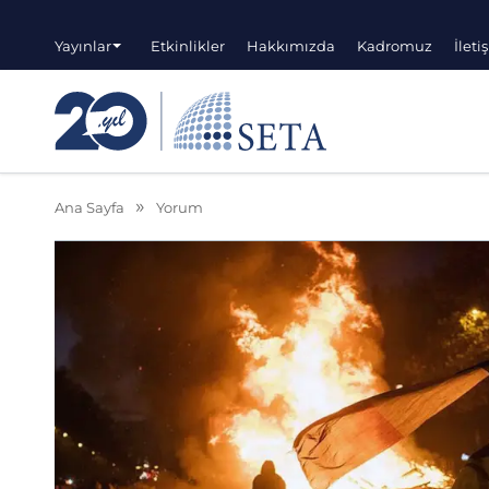
Yayınlar
Etkinlikler
Hakkımızda
Kadromuz
İleti
Ana Sayfa
Yorum