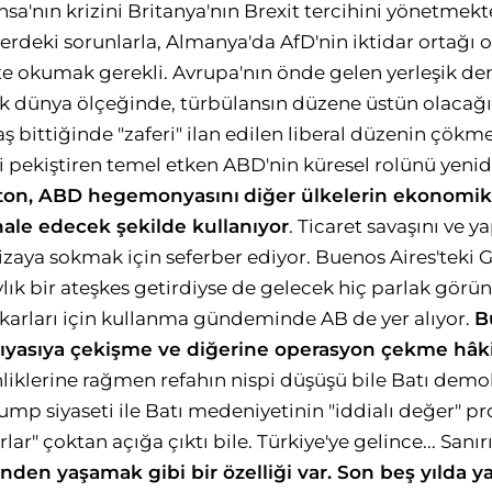
ansa'nın krizini Britanya'nın Brexit tercihini yönetmek
kilerdeki sorunlarla, Almanya'da AfD'nin iktidar ortağı 
te okumak gerekli. Avrupa'nın önde gelen yerleşik d
elik dünya ölçeğinde, türbülansın düzene üstün olaca
ş bittiğinde "zaferi" ilan edilen liberal düzenin çökm
ri pekiştiren temel etken ABD'nin küresel rolünü yeni
ton, ABD hegemonyasını
diğer ülkelerin ekonomik
le edecek şekilde kullanıyor
. Ticaret savaşını ve ya
hizaya sokmak için seferber ediyor. Buenos Aires'teki 
aylık bir ateşkes getirdiyse de gelecek hiç parlak gör
arları için kullanma gündeminde AB de yer alıyor.
B
ıyasıya çekişme ve diğerine operasyon
çekme hâki
liklerine rağmen refahın nispi düşüşü bile Batı demokr
rump siyaseti ile Batı medeniyetinin "iddialı değer" 
rlar" çoktan açığa çıktı bile. Türkiye'ye gelince... Sanı
nden yaşamak gibi bir özelliği
var. Son beş yılda y