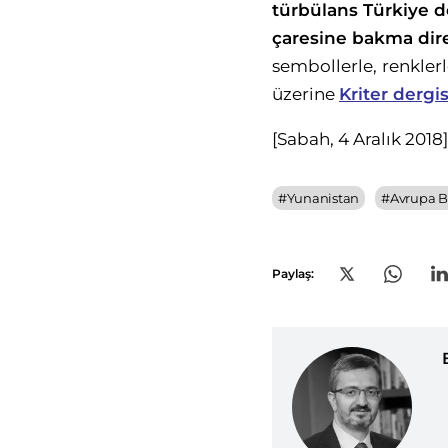
türbülans
Türkiye d
çaresine
bakma dire
sembollerle,
renkler
üzerine
Kriter dergi
[Sabah, 4 Aralık 2018]
#
Yunanistan
#
Avrupa Bi
Paylaş: