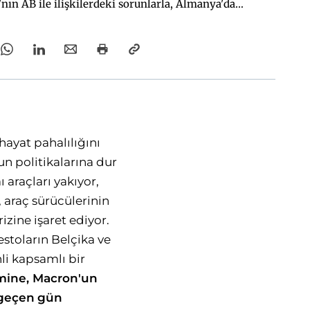
nın AB ile ilişkilerdeki sorunlarla, Almanya'da
ının beklenmesiyle birlikte okumak gerekli.
hayat pahalılığını
un politikalarına dur
araçları yakıyor,
, araç sürücülerinin
izine işaret ediyor.
estoların Belçika ve
li kapsamlı bir
zmine, Macron'un
 geçen
gün