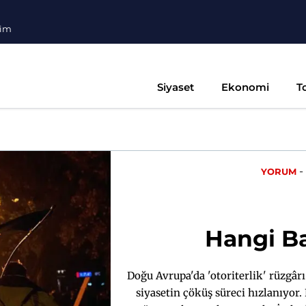
şim
Siyaset
Ekonomi
T
-
YORUM
Hangi Ba
Doğu Avrupa'da 'otoriterlik' rüzgâr
siyasetin çöküş süreci hızlanıyor. 