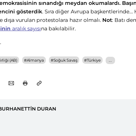
emokrasisinin sınandığı
meydan okumalardı. Başı
ncini gösterdik
. Sıra diğer
Avrupa başkentlerinde... H
le dışa vurulan protestolara
hazır olmalı.
Not
: Batı de
sinin
aralık sayısı
na bakılabilir.
.
rliği (AB)
#
Almanya
#
Soğuk Savaş
#
Türkiye
...
BURHANETTİN DURAN