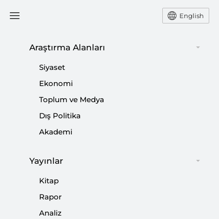
English
Araştırma Alanları
#
BRİTANYA
Siyaset
Ekonomi
Toplum ve Medya
Dış Politika
İngiltere’nin Tayvan Politikası
Akademi
|
AVRUPA ARAŞTIRMALARI
HACI MEHMET BOYRAZ
Yayınlar
Kitap
İngiltere Göç Politikasını Sıkılaştırıyor
Rapor
Analiz
|
AVRUPA ARAŞTIRMALARI
HACI MEHMET BOYRAZ