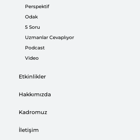
Perspektif
Odak
5 Soru
İskoçların Bağımsızlık Israrı
Uzmanlar Cevaplıyor
|
AVRUPA ARAŞTIRMALARI
HACI MEHMET BOYRAZ
Podcast
Video
Etkinlikler
İngiltere’de Rishi Sunak Dönemi
|
AVRUPA ARAŞTIRMALARI
HACI MEHMET BOYRAZ
Hakkımızda
Kadromuz
Liz Truss’ın İstifası ve İngiltere’de Kaosun
İletişim
Devamı