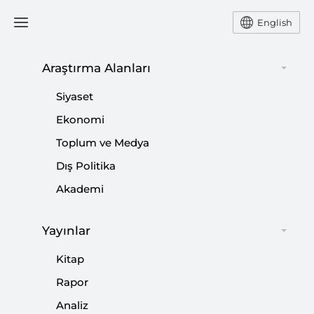
English
Araştırma Alanları
#
SOSYAL ADALETSİZLİK
Siyaset
Ekonomi
Toplum ve Medya
Dış Politika
Lidersiz ve Vizyonsuz AB Gücünü Yitiriyor
Akademi
|
YORUM
TALHA KÖSE
Yayınlar
Kitap
Rapor
Kriter’in Ocak Sayısı Çıktı: İstikamet
Analiz
Fırat’ın Doğusu