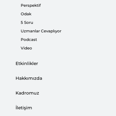
Perspektif
|
DUYURULAR
SETA
Odak
5 Soru
Uzmanlar Cevaplıyor
Podcast
Macron Yoksulların Yükünü Arttırdı,
Video
Zenginlerin Hafifletti
|
AVRUPA ARAŞTIRMALARI
ENES BAYRAKLI
Etkinlikler
Hakkımızda
Sarı Yelekliler ve Avrupa’nın Stratejik
Kadromuz
Tercihleri
|
İletişim
AVRUPA ARAŞTIRMALARI
ALİ ASLAN