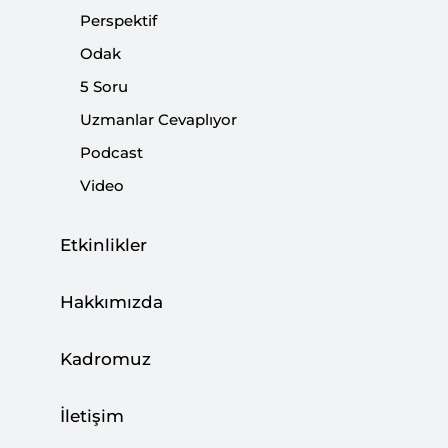
Perspektif
Odak
Paylaş:
5 Soru
Uzmanlar Cevaplıyor
Podcast
Video
Etkinlikler
Hakkımızda
Kadromuz
Türkiye’de AK Parti karşıtı çevreler, ideolojileri
ne olursa olsun, Batı'da olup bitenler karşısında
İletişim
heyecana kapılıyorlar.