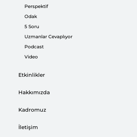
Kriter’in Nisan Sayısı Çıktı: Büyük Türkiye
Perspektif
Yürüyüşü
Odak
|
DUYURULAR
SETA
5 Soru
Uzmanlar Cevaplıyor
Podcast
Video
İnsan Haklarında Yeni Anayasadan
Beklentiler
Etkinlikler
|
YORUM
MERT HÜSEYİN AKGÜN
Hakkımızda
Kadromuz
İnsan Hakları Eylem Planı ve Yeniden Kör
Muhalefet
İletişim