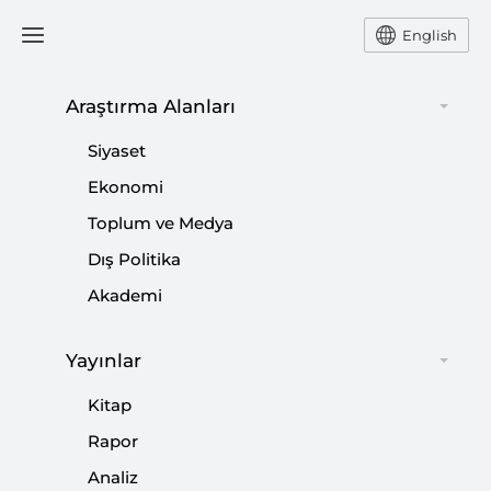
English
Araştırma Alanları
#
16 NİSAN 2017 ANAYASA
Siyaset
DEĞİŞİKLİĞİ REFERANDUMU
Ekonomi
Toplum ve Medya
Dış Politika
Akademi
14 Mayıs Seçimleri ve Yurt Dışı Seçmenler
|
5 SORU
M. ERKUT AYVAZ
Yayınlar
Kitap
Rapor
Analiz