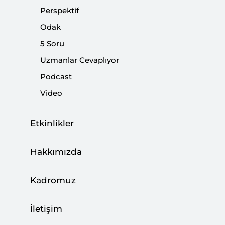
olarak değerlendirebiliriz.
Perspektif
Odak
Paylaş:
5 Soru
Uzmanlar Cevaplıyor
Podcast
Video
Etkinlikler
Hakkımızda
Kadromuz
Uluslararası siyasette devletler arasında ödevler
İletişim
ve haklar statüye ya da başka bir ifadeyle