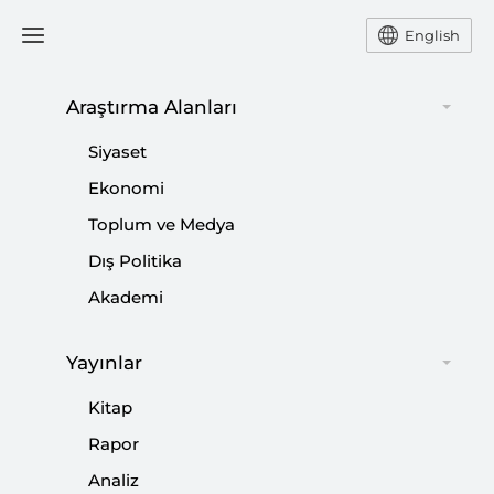
English
Araştırma Alanları
#
DEMOKRATİKLEŞME
Siyaset
Ekonomi
Toplum ve Medya
Dış Politika
Podcast: 28 Şubat Darbesi ve Türkiye’nin
Akademi
Demokratikleşme Mücadelesi
Yayınlar
|
PODCAST
SETA
Kitap
Rapor
Analiz