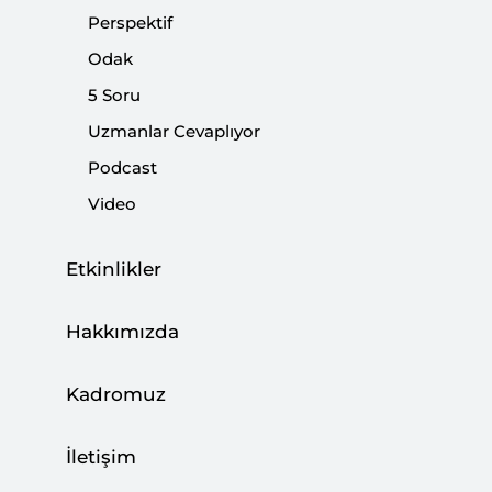
Perspektif
|
DUYURULAR
SETA
Odak
5 Soru
Uzmanlar Cevaplıyor
Podcast
Macron Yoksulların Yükünü Arttırdı,
Video
Zenginlerin Hafifletti
|
AVRUPA ARAŞTIRMALARI
ENES BAYRAKLI
Etkinlikler
Hakkımızda
Sarı Yelekliler ve Avrupa’nın Stratejik
Kadromuz
Tercihleri
|
İletişim
AVRUPA ARAŞTIRMALARI
ALİ ASLAN