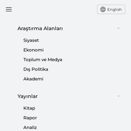
English
Araştırma Alanları
#
FRANSIZ ELİTİZMİ
Siyaset
Ekonomi
Toplum ve Medya
Dış Politika
Lidersiz ve Vizyonsuz AB Gücünü Yitiriyor
Akademi
|
YORUM
TALHA KÖSE
Yayınlar
Kitap
Rapor
Kriter’in Ocak Sayısı Çıktı: İstikamet
Analiz
Fırat’ın Doğusu