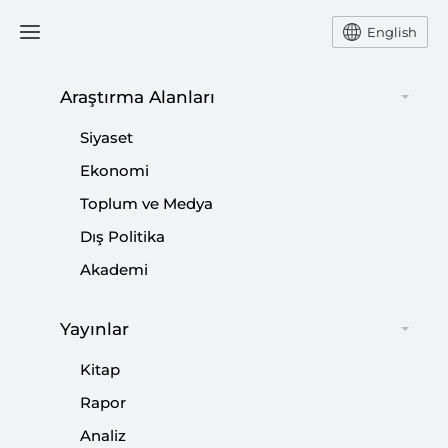
English
Araştırma Alanları
Fransa Kamuoyu Gösterilerin
Siyaset
Devam Etmesini İstiyor
Ekonomi
Toplum ve Medya
NEBİ MİŞ
Dış Politika
Akademi
SETA Siyaset Araştırmaları Direktörü Nebi Miş
Fransa’da yaşanan demokrasi krizi hakkında
değerlendirmelerde bulundu.
Yayınlar
Kitap
Paylaş:
Rapor
Analiz