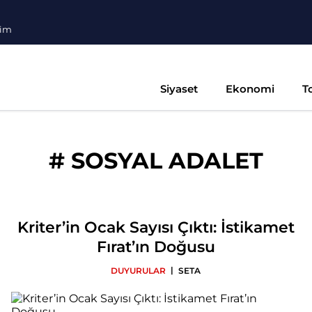
şim
Siyaset
Ekonomi
T
#
SOSYAL ADALET
Kriter’in Ocak Sayısı Çıktı: İstikamet
Fırat’ın Doğusu
|
DUYURULAR
SETA