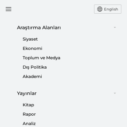
English
Araştırma Alanları
#
ALMANYA ŞANSÖLYESİ
Siyaset
Ekonomi
Toplum ve Medya
Dış Politika
Almanya’nın BMGK Adaylık Girişimi ve
Akademi
Siyasî Sonuçları
Yayınlar
|
ODAK
M. ERKUT AYVAZ
Kitap
Rapor
Analiz