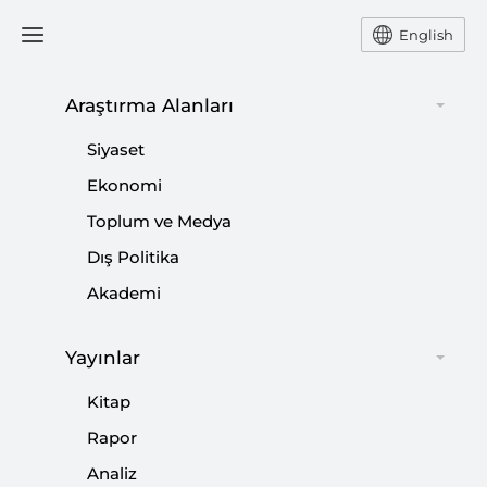
English
Ana Sayfa
Yorum
Araştırma Alanları
Siyaset
Almanya Seçimleri
Ekonomi
Toplum ve Medya
Avrupa’yı ve Küresel
Dış Politika
Siyaseti Nasıl Etkileyecek?
Akademi
-
YORUM
KEMAL İNAT
Yayınlar
25 Şubat 2025
Kitap
Gerçekleştirilen Almanya Federal Meclisi için yapılan
Rapor
seçimlerin sonuçları ülke içinde olduğu gibi Avrupa'da
ve dünyanın birçok ülkesinde merakla bekleniyordu.
Analiz