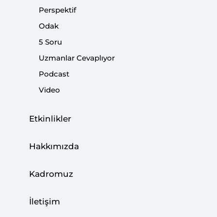
Zira Avrupa'nın en büyük ekonomisine sahip olan ve
Perspektif
dünyada da gayrisafi yurtiçi hasılasının (GSYH)
Odak
büyüklüğü açısından Amerika Birleşik Devletleri (ABD)
ve Çin'in ardından üçüncü sırada yer alan Almanya,
5 Soru
küresel siyasetin önemli aktörlerinden biridir.
Uzmanlar Cevaplıyor
Podcast
Paylaş:
Video
Etkinlikler
Hakkımızda
Kadromuz
İletişim