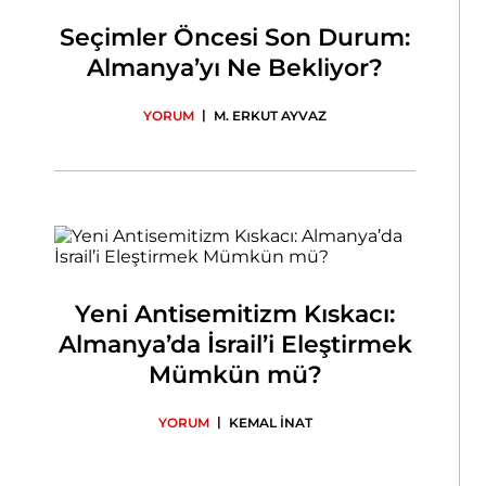
Seçimler Öncesi Son Durum:
Almanya’yı Ne Bekliyor?
|
YORUM
M. ERKUT AYVAZ
Yeni Antisemitizm Kıskacı:
Almanya’da İsrail’i Eleştirmek
Mümkün mü?
|
YORUM
KEMAL İNAT