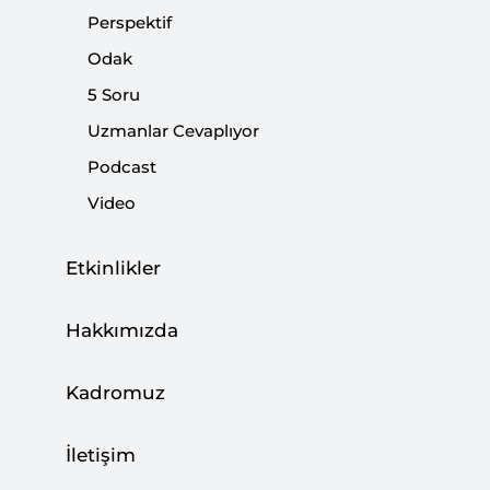
Perspektif
Odak
5 Soru
Almanya Seçimleri Avrupa’yı ve Küresel
Uzmanlar Cevaplıyor
Siyaseti Nasıl Etkileyecek?
Podcast
|
YORUM
KEMAL İNAT
Video
Etkinlikler
Hakkımızda
Almanya’da 2025 Federal Meclis
Seçimleri: Göç, Ekonomi ve Toplumsal
Kadromuz
Kutuplaşma Üzerine Bir Değerlendirme
|
YORUM
M. ERKUT AYVAZ
İletişim