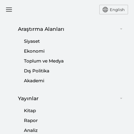
English
Araştırma Alanları
#
ALMANYA
Siyaset
CUMHURBAŞKANI
Ekonomi
Toplum ve Medya
Dış Politika
Akademi
Büyük Koalisyonun Temelleri |
Yayınlar
Almanya’daki İstikşafi Görüşmelerin
Kitap
Politik ve Ekonomik Dinamikleri
Rapor
|
PERSPEKTİF
ZAFER MEŞE
Analiz