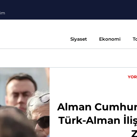
şim
Siyaset
Ekonomi
T
YO
Alman Cumhurba
Türk-Alman İl