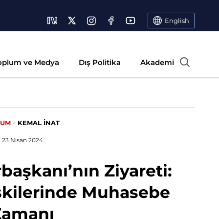
English
oplum ve Medya
Dış Politika
Akademi
-
RUM
KEMAL İNAT
23 Nisan 2024
şkanı’nın Ziyareti:
işkilerinde Muhasebe
Zamanı