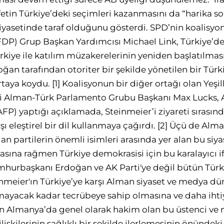
etin Türkiye’deki seçimleri kazanmasını da “harika so
siyasetinde taraf olduğunu gösterdi. SPD’nin koalisyo
DP) Grup Başkan Yardımcısı Michael Link, Türkiye’de
rkiye ile katılım müzakerelerinin yeniden başlatılma
ğan tarafından otoriter bir şekilde yönetilen bir Türk
taya koydu. [1] Koalisyonun bir diğer ortağı olan Yeşille
eki Alman-Türk Parlamento Grubu Başkanı Max Lucks, 
(AFP) yaptığı açıklamada, Steinmeier’i ziyareti sırasın
arşı eleştirel bir dil kullanmaya çağırdı. [2] Üçü de Al
an partilerin önemli isimleri arasında yer alan bu siya
ına rağmen Türkiye demokrasisi için bu karalayıcı if
urbaşkanı Erdoğan ve AK Parti'ye değil bütün Türkiye
meier'ın Türkiye’ye karşı Alman siyaset ve medya dü
mayacak kadar tecrübeye sahip olmasına ve daha ihtiya
 Almanya’da genel olarak hakim olan bu üstenci ve 
lişkilerinin sağlıklı bir şekilde ilerlemesinin önündek