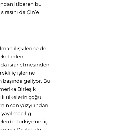
lından itibaren bu
ırasını da Çin’e
man ilişkilerine de
reket eden
rda ısrar etmesinden
kli iç işlerine
 başında geliyor. Bu
erika Birleşik
lı ülkelerin çoğu
'nin son yüzyılından
 yayılmacılığı
elerde Türkiye’nin iç
smanlı Devleti ile