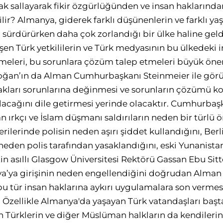
ak sallayarak fikir özgürlüğünden ve insan hakların
ilir? Almanya, giderek farklı düşünenlerin ve farklı y
ı sürdürürken daha çok zorlandığı bir ülke haline gel
en Türk yetkililerin ve Türk medyasının bu ülkedeki i
irmeleri, bu sorunlara çözüm talep etmeleri büyük öne
ğan’ın da Alman Cumhurbaşkanı Steinmeier ile gör
akları sorunlarına değinmesi ve sorunların çözümü k
olacağını dile getirmesi yerinde olacaktır. Cumhurbaş
n ırkçı ve İslam düşmanı saldırıların neden bir türlü
terilerinde polisin neden aşırı şiddet kullandığını, Be
 neden polis tarafından yasaklandığını, eski Yunanist
stin asıllı Glasgow Üniversitesi Rektörü Gassan Ebu Si
ya’ya girişinin neden engellendiğini doğrudan Alma
bu tür insan haklarına aykırı uygulamalara son vermes
. Özellikle Almanya'da yaşayan Türk vatandaşları başt
 Türklerin ve diğer Müslüman halkların da kendilerin