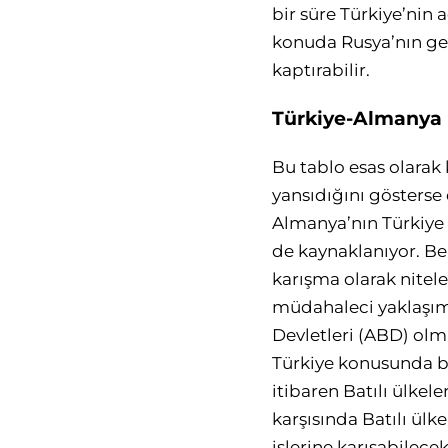
bir süre Türkiye’nin 
konuda Rusya’nın ger
kaptırabilir.
Türkiye-Almanya i
Bu tablo esas olarak
yansıdığını gösterse
Almanya’nın Türkiye 
de kaynaklanıyor. Ber
karışma olarak nitel
müdahaleci yaklaşım
Devletleri (ABD) olm
Türkiye konusunda ben
itibaren Batılı ülkel
karşısında Batılı ülk
işlerine karışabilecek