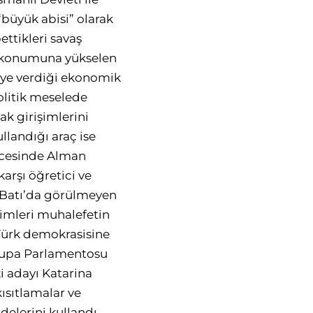
“büyük abisi” olarak
ettikleri savaş
ğı konumuna yükselen
’ye verdiği ekonomik
olitik meselede
ak girişimlerini
landığı araç ise
öncesinde Alman
arşı öğretici ve
e Batı’da görülmeyen
eçimleri muhalefetin
ürk demokrasisine
Avrupa Parlamentosu
i adayı Katarina
ısıtlamalar ve
elerini kullandı.