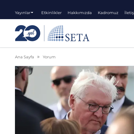
Yayınlar
Etkinlikler
Hakkımızda
Kadromuz
İleti
Ana Sayfa
Yorum