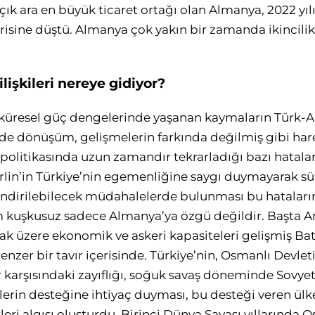
açık ara en büyük ticaret ortağı olan Almanya, 2022 yı
isine düştü. Almanya çok yakın bir zamanda ikincilik s
lişkileri nereye gidiyor?
 küresel güç dengelerinde yaşanan kaymaların Türk-Al
 de dönüşüm, gelişmelerin farkında değilmiş gibi ha
politikasında uzun zamandır tekrarladığı bazı hatala
lin’in Türkiye’nin egemenliğine saygı duymayarak süre
endirilebilecek müdahalelerde bulunması bu hataların
 kuşkusuz sadece Almanya’ya özgü değildir. Başta Am
ak üzere ekonomik ve askeri kapasiteleri gelişmiş Batı
zer bir tavır içerisinde. Türkiye’nin, Osmanlı Devleti
er karşısındaki zayıflığı, soğuk savaş döneminde Sovyet
elerin desteğine ihtiyaç duyması, bu desteği veren ülk
leri algısı oluşturdu. Birinci Dünya Savaşı yıllarında O