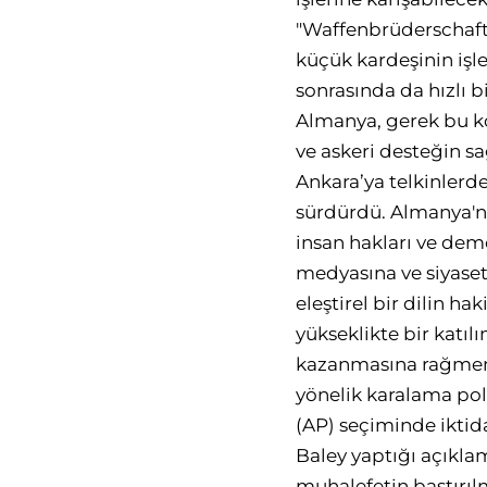
"Waffenbrüderschaft"
küçük kardeşinin işle
sonrasında da hızlı 
Almanya, gerek bu k
ve askeri desteğin s
Ankara’ya telkinlerde
sürdürdü. Almanya'nı
insan hakları ve demo
medyasına ve siyasetç
eleştirel bir dilin 
yükseklikte bir katıl
kazanmasına rağmen
yönelik karalama poli
(AP) seçiminde iktida
Baley yaptığı açıkla
muhalefetin bastırıl