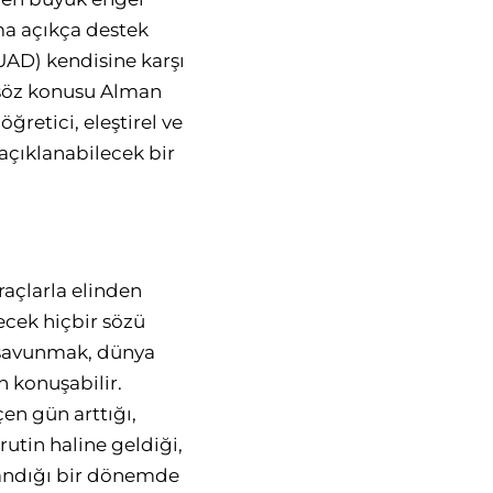
ıma açıkça destek
(UAD) kendisine karşı
, söz konusu Alman
ğretici, eleştirel ve
 açıklanabilecek bir
raçlarla elinden
ecek hiçbir sözü
 savunmak, dünya
 konuşabilir.
en gün arttığı,
rutin haline geldiği,
tlandığı bir dönemde