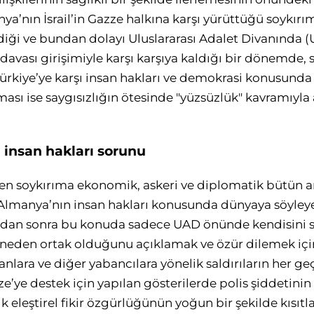
ya’nın İsrail’in Gazze halkına karşı yürüttüğü soykır
ediği ve bundan dolayı Uluslararası Adalet Divanında 
 davası girişimiyle karşı karşıya kaldığı bir dönemde
Türkiye’ye karşı insan hakları ve demokrasi konusunda ö
ılması ise saygısızlığın ötesinde "yüzsüzlük" kavramıyla
 insan hakları sorunu
enen soykırıma ekonomik, askeri ve diplomatik bütün a
Almanya’nın insan hakları konusunda dünyaya söyley
ndan sonra bu konuda sadece UAD önünde kendisini
eden ortak olduğunu açıklamak ve özür dilemek için
ara ve diğer yabancılara yönelik saldırıların her geç
e’ye destek için yapılan gösterilerde polis şiddetinin 
lik eleştirel fikir özgürlüğünün yoğun bir şekilde kısı