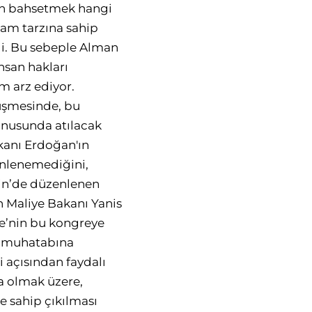
dan bahsetmek hangi
aşam tarzına sahip
di. Bu sebeple Alman
nsan hakları
m arz ediyor.
üşmesinde, bu
onusunda atılacak
kanı Erdoğan'ın
 önlenemediğini,
rlin’de düzenlenen
an Maliye Bakanı Yanis
tte’nin bu kongreye
n muhatabına
i açısından faydalı
a olmak üzere,
e sahip çıkılması