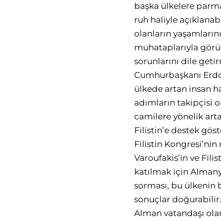
başka ülkelere parm
ruh haliyle açıklanab
olanların yaşamların
muhataplarıyla görüş
sorunlarını dile get
Cumhurbaşkanı Erdo
ülkede artan insan h
adımların takipçisi 
camilere yönelik arta
Filistin’e destek gös
Filistin Kongresi’nin
Varoufakis’in ve Fili
katılmak için Alman
sorması, bu ülkenin 
sonuçlar doğurabilir
Alman vatandaşı olan