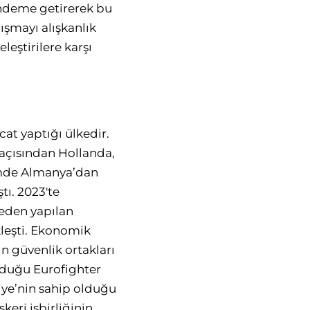
ündeme getirerek bu
ışmayı alışkanlık
eştirilere karşı
at yaptığı ülkedir.
açısından Hollanda,
emde Almanya’dan
tı. 2023'te
keden yapılan
kleşti. Ekonomik
n güvenlik ortakları
lduğu Eurofighter
iye’nin sahip olduğu
keri işbirliğinin