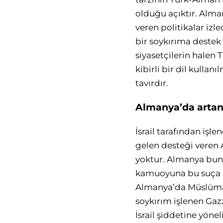
olduğu açıktır. Alman
veren politikalar izl
bir soykırıma destek
siyasetçilerin halen 
kibirli bir dil kullan
tavırdır.
Almanya’da artan
İsrail tarafından işl
gelen desteği veren 
yoktur. Almanya bu
kamuoyuna bu suça n
Almanya’da Müslümanl
soykırım işlenen Gazz
İsrail şiddetine yöne