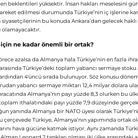
n beklentileri yüksektir. İnsan hakları meselesini g
areket edilmesi durumunda Türkiye’nin iç işlerine kar
siyasetçilerinin bu konuda Ankara’dan gelecek haklı el
 olamayacaktır.
için ne kadar önemli bir ortak?
rece azalsa da Almanya hala Türkiye’nin en fazla ihrac
rasında Türkiye’deki toplam yabancı sermaye stoku 
n ardından 4'üncü sırada bulunuyor. Söz konusu dön
rudan yabancı sermaye miktarı 12,4 milyar dolara ulaş
hracatında Almanya’nın payı yüzde 8,3 olurken bu ül
n toplam ithalatındaki payı yüzde 7,9 düzeyinde gerçe
uğun yanında Almanya bir NATO üyesi olarak Türkiye’ni
 Bu çerçevede Türkiye, Almanya’nın yapımında ortak o
rını hava gücüne katmak istiyor. Aynı zamanda Türk
lman Leopard 2 tankları olması iki ülke arasındaki as