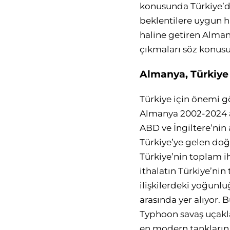
konusunda Türkiye’de
beklentilere uygun h
haline getiren Alman 
çıkmaları söz konusu
Almanya, Türkiye 
Türkiye için önemi gö
Almanya 2002-2024 a
ABD ve İngiltere’ni
Türkiye’ye gelen doğ
Türkiye’nin toplam i
ithalatın Türkiye’ni
ilişkilerdeki yoğunl
arasında yer alıyor.
Typhoon savaş uçakla
en modern tankların A