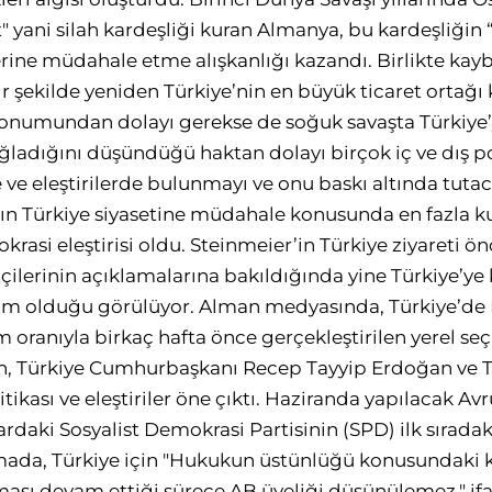
 yani silah kardeşliği kuran Almanya, bu kardeşliğin 
rine müdahale etme alışkanlığı kazandı. Birlikte kayb
bir şekilde yeniden Türkiye’nin en büyük ticaret orta
onumundan dolayı gerekse de soğuk savaşta Türkiye
ağladığını düşündüğü haktan dolayı birçok iç ve dış p
 ve eleştirilerde bulunmayı ve onu baskı altında tutac
n Türkiye siyasetine müdahale konusunda en fazla kul
krasi eleştirisi oldu. Steinmeier’in Türkiye ziyareti 
ilerinin açıklamalarına bakıldığında yine Türkiye’ye k
hakim olduğu görülüyor. Alman medyasında, Türkiye’d
ım oranıyla birkaç hafta önce gerçekleştirilen yerel s
, Türkiye Cumhurbaşkanı Recep Tayyip Erdoğan ve T
tikası ve eleştiriler öne çıktı. Haziranda yapılacak 
rdaki Sosyalist Demokrasi Partisinin (SPD) ilk sıradak
mada, Türkiye için "Hukukun üstünlüğü konusundaki k
ması devam ettiği sürece AB üyeliği düşünülemez." ifad