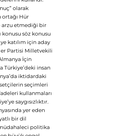
nuç” olarak
n ortağı Hür
 arzu etmediği bir
sı konusu söz konusu
iye katılım için aday
r Partisi Milletvekili
Almanya İçin
da Türkiye’deki insan
manya’da iktidardaki
setçilerin seçimleri
adeleri kullanmaları
’ye saygısızlıktır.
nyasında yer eden
tlı bir dil
müdahaleci politika
i en büyük engel