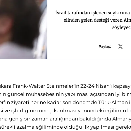
İsrail tarafından işlenen soykırım
elinden gelen desteği veren A
söyleyec
Paylaş:
ı Frank-Walter Steinmeier'in 22-24 Nisan'ı kapsayan
nin güncel muhasebesinin yapılması açısından iyi bir f
r’in ziyareti her ne kadar son dönemde Türk-Alman il
i ve işbirliğinin öne çıkarılması yönündeki eğilimin 
aha geniş bir zaman aralığından bakıldığında Almany
ürekli azalma eğiliminde olduğu ilk yapılması gereke