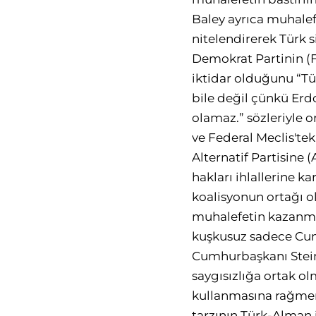
Baley ayrıca muhalef
nitelendirerek Türk 
Demokrat Partinin (F
iktidar olduğunu “Tü
bile değil çünkü Erdo
olamaz.” sözleriyle or
ve Federal Meclis't
Alternatif Partisine 
hakları ihlallerine k
koalisyonun ortağı ol
muhalefetin kazanmas
kuşkusuz sadece Cumh
Cumhurbaşkanı Stein
saygısızlığa ortak ol
kullanmasına rağmen
tarzının Türk-Alman i