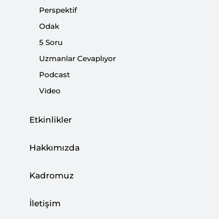
Perspektif
Paylaş:
Odak
5 Soru
Uzmanlar Cevaplıyor
Podcast
Video
Etkinlikler
Hakkımızda
CHP’de, çok tartışmalı bir isim, İstanbul il
Kadromuz
başkanı olarak seçildi. İl başkanı olarak seçilen
kişinin sosyal medya hesaplarından paylaştığı
İletişim
açıklamalar, eğer başka bir siyasi partinin