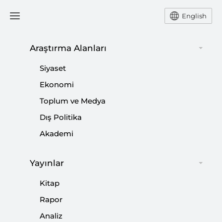
English
Araştırma Alanları
#
CUMHUR KARŞITI İTTİFAK
Siyaset
Ekonomi
Toplum ve Medya
Dış Politika
Prof. Dr. Fahrettin Altun: 24 Haziran
Akademi
Seçimleri Hayati
Yayınlar
|
HABER
FAHRETTİN ALTUN
Kitap
Rapor
Analiz
Cumhur Karşıtı İttifakın Seçim Stratejileri