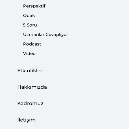
Perspektif
|
YORUM
FAHRETTİN ALTUN
Odak
5 Soru
Uzmanlar Cevaplıyor
Podcast
Video
Cumhur İttifakı Karşıtı Muhalefet
Cumhurbaşkanlığı Seçimlerinde
İddiasının Kalmadığını Anladı
Etkinlikler
|
VİDEO
NEBİ MİŞ
Hakkımızda
Kadromuz
HDP Ve 24 Haziran Çaresizliği
İletişim
|
YORUM
BAKİ LALEOĞLU