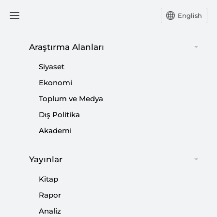
English
Ana Sayfa
Yorum
Araştırma Alanları
Siyaset
İttifak Düzenlemesi Türkiye
Ekonomi
Toplum ve Medya
Siyasetini Nasıl
Dış Politika
Etkileyecek?
Akademi
-
YORUM
MEHMET ZAHİD SOBACI
Yayınlar
24 Şubat 2018
Kitap
Seçim öncesi ittifaklara ilişkin beklenen yasa ...
Rapor
Analiz
Paylaş: