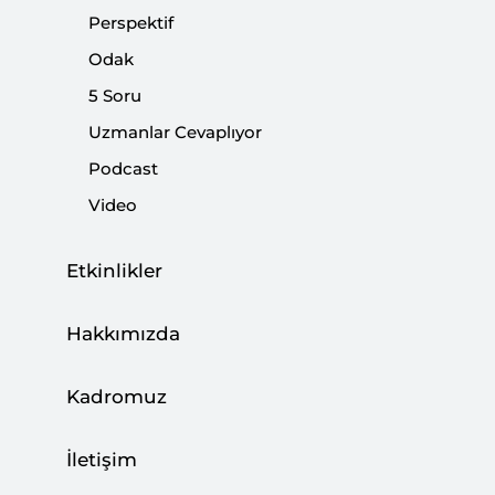
Perspektif
Odak
5 Soru
Uzmanlar Cevaplıyor
Podcast
Video
Etkinlikler
Hakkımızda
Seçim öncesi ittifaklara ilişkin beklenen yasa
teklifi 21 Ocak'ta TBMM Başkanlığı'na sunuldu.
Kadromuz
Böylece Türkiye'de seçim ittifaklarının yasal
çerçeveye kavuşturulmasına yönelik ilk adım
İletişim
atıldı. Yasa teklifi seçim ittifakları, seçim