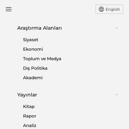
English
Araştırma Alanları
#
YEREL YÖNETİMLER
Siyaset
Ekonomi
Toplum ve Medya
Dış Politika
Temiz Belediyecilik ve Reform
Akademi
Zorunluluğu
Yayınlar
|
YORUM
NEBİ MİŞ
Kitap
Rapor
Analiz
Yerel Yönetim Reformu Yaklaşırken…