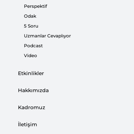
Perspektif
|
YORUM
ÖZER KÖSEOĞLU
Odak
5 Soru
Uzmanlar Cevaplıyor
Adaylık Yarışına Şehirler Feda Ediliyor
Podcast
Video
|
YORUM
NEBİ MİŞ
Etkinlikler
Hakkımızda
Çalışanın Prim Borcunun Tahsili “Mali
Darbe” midir?
Kadromuz
|
YORUM
NEBİ MİŞ
İletişim