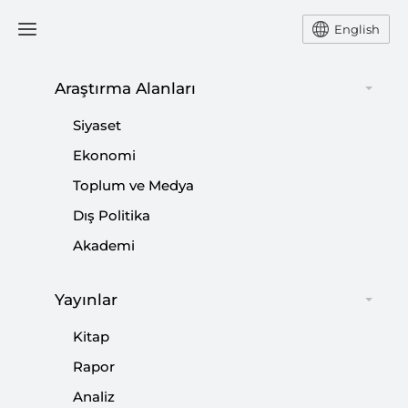
English
Araştırma Alanları
#
OY ORANLARI
Siyaset
Ekonomi
Toplum ve Medya
Dış Politika
Kayyum ile Terör Arasında HDP
Akademi
Belediyeciliği
|
YORUM
HÜSEYİN ALPTEKİN
Yayınlar
Kitap
Rapor
Analiz