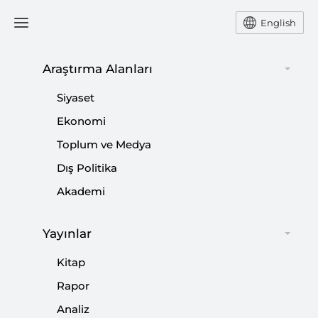
English
Araştırma Alanları
#
SEÇİM SİSTEMİ
Siyaset
Ekonomi
Toplum ve Medya
Dış Politika
Federal Seçimlerin Ardından Almanya:
Akademi
Yeni Koalisyonun Öncelikleri ve Türkiye ile
İş Birliği
Yayınlar
|
YORUM
M. ERKUT AYVAZ
Kitap
Rapor
Analiz