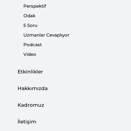
Perspektif
Paylaş:
Odak
5 Soru
Uzmanlar Cevaplıyor
Podcast
Video
Etkinlikler
Hakkımızda
Kadromuz
İYİ Parti Genel Başkanı Akşener erken seçim
tarihi vermekten vazgeçti. Seçim gündemli
İletişim
önerilerine ise tam gaz devam