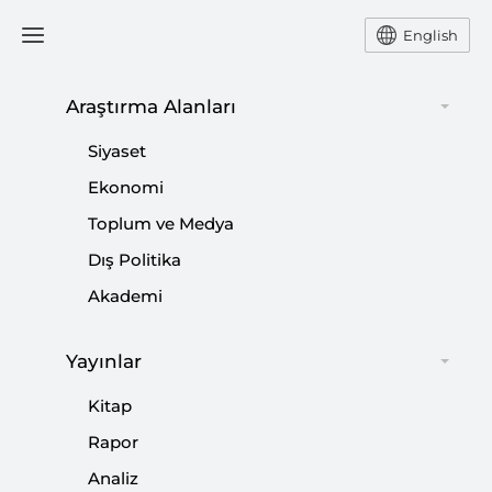
English
Ana Sayfa
Yorum
Araştırma Alanları
Siyaset
Muhalefetin Ortak Aday
Ekonomi
Toplum ve Medya
Hesapları ve Akşener’in
Dış Politika
Önerisi
Akademi
-
YORUM
BURHANETTİN DURAN
Yayınlar
08 Haziran 2021
Kitap
İYİ Parti Genel Başkanı Akşener erken seçim tarihi
Rapor
vermekten vazgeçti. Seçim gündemli önerilerine ise
devam ediyor.
Analiz