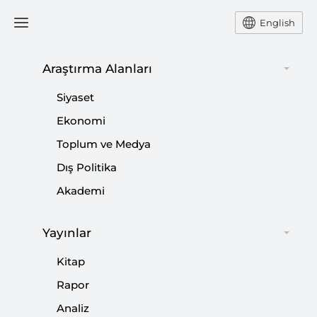
English
Ana Sayfa
Yorum
Araştırma Alanları
Siyaset
Siyasi İttifakların Türkiye
Ekonomi
Toplum ve Medya
Siyasetinin Geleceğine
Dış Politika
Etkileri
Akademi
-
YORUM
HAZAL DURAN
Yayınlar
24 Şubat 2018
Kitap
Seçim öncesi ittifaklar ile ilgili yasal düzenleme,
Rapor
ittifakların sonraki dönemlerde Türkiye siyasal
hayatının en etkili unsurlarından birisi olacağını ortaya
Analiz