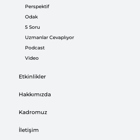
koyuyor. Seçim öncesi ittifakların dezenformasyona
Perspektif
yol açmayacak şekilde ele alınmasının sonraki sürecin
Odak
sağlıklı yürütülmesi için bir zorunluluk olduğu
unutulmamalıdır.
5 Soru
Uzmanlar Cevaplıyor
Paylaş:
Podcast
Video
Etkinlikler
Hakkımızda
Kadromuz
İletişim