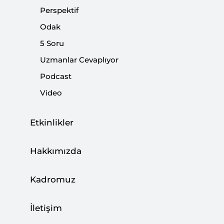
İttifakın Siyasete Kalıcı Etkisi Kısa
Perspektif
Dönemde Oluşmaz
Odak
|
YORUM
NEBİ MİŞ
5 Soru
Uzmanlar Cevaplıyor
Podcast
Video
Siyasi İttifakların Türkiye Siyasetinin
Geleceğine Etkileri
Etkinlikler
|
YORUM
HAZAL DURAN
Hakkımızda
Kadromuz
Analiz: Seçim İttifakları
İletişim
|
ANALİZ
HAZAL DURAN
,
NEBİ MİŞ