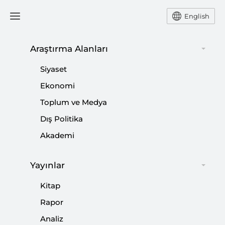
English
Araştırma Alanları
#
SEÇİM İTTİFAKI
Siyaset
AVANTAJLARI
Ekonomi
Toplum ve Medya
Dış Politika
Akademi
SETA’dan “Seçim İttifakları” Analizi
|
HABER
SETA
Yayınlar
Kitap
Rapor
Analiz