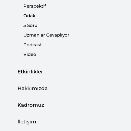
|
YORUM
BURHANETTİN DURAN
Perspektif
Odak
5 Soru
Uzmanlar Cevaplıyor
CHP Değişebilecek Bir Parti midir?
Podcast
|
YORUM
NEBİ MİŞ
Video
Etkinlikler
Kurtarıcısını Sağ Siyasette Arayan CHP
Hakkımızda
|
YORUM
NEBİ MİŞ
Kadromuz
İletişim
Haftercilere Karşı Deniz Baykal’ın Duruşu