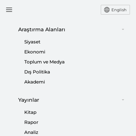
English
Araştırma Alanları
#
DENİZ BAYKAL
Siyaset
Ekonomi
Toplum ve Medya
Dış Politika
Kongre Sonrası İç Hesaplaşmalar
Akademi
Sonlanacak mı?
|
YORUM
NEBİ MİŞ
Yayınlar
Kitap
Rapor
Ölçü Erdoğan Değil, Kılıçdaroğlu
Analiz