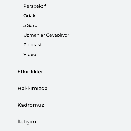
Perspektif
Odak
5 Soru
Uzmanlar Cevaplıyor
Yumuşama veya Normalleşme: Sınırlar ve
Sorunlar
Podcast
Video
|
YORUM
BAKİ LALEOĞLU
Etkinlikler
Hakkımızda
Kriter’in Haziran Sayısı Çıktı: Soykırıma
Karşı Küresel İntifada
Kadromuz
|
HABER
SETA
İletişim