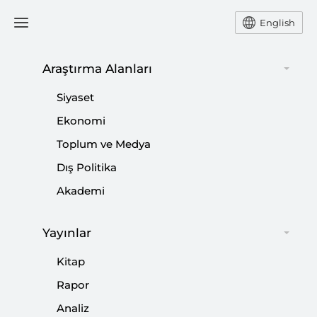
English
Araştırma Alanları
#
İÇ SİYASET GÜNDEMİ
Siyaset
Ekonomi
Toplum ve Medya
Dış Politika
AK Parti’nin 24. Yaşında Reform Vurgusu
Akademi
|
YORUM
CEM DURAN UZUN
Yayınlar
Kitap
Siyasetin Yeni Dinamikleri
Rapor
Analiz
|
YORUM
NEBİ MİŞ