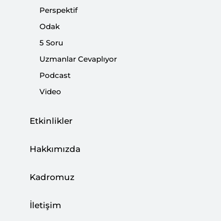
damadı Jared Kushner ve Başkan Yardımcısı Mike
Perspektif
Pence tarafından düzenlenen Orta Doğu Konferansı
Odak
gerçekleştirildi.
5 Soru
Uzmanlar Cevaplıyor
Paylaş:
Podcast
Video
Etkinlikler
Hakkımızda
Kadromuz
İletişim