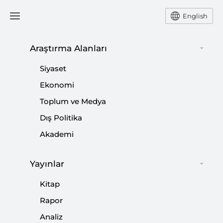
English
Araştırma Alanları
#
ADANA
Siyaset
Ekonomi
Toplum ve Medya
Dış Politika
Uluslararası Öğrencilerin Türkiye’ye
Akademi
Katkıları
|
RAPOR
FARUK TAŞCI
,
HAMZA KIZILKAYA
Yayınlar
Kitap
Rapor
Analiz
Perspektif: Afet Sonrasında Risk Grupları