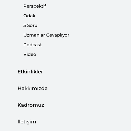
Perspektif
için Destekler
Odak
|
STRATEJİ ARAŞTIRMALARI
EMEL İŞTAR IŞIKLI
5 Soru
Uzmanlar Cevaplıyor
Podcast
Video
Analiz: Afet Sonrası Sivil Toplum
Yardımlarının Koordinasyonu
Etkinlikler
|
ANALİZ
FARUK TAŞCI
Hakkımızda
Kadromuz
Perspektif: Afet Dönemlerinde Barınma
İletişim
İhtiyacına Yanıt Olarak GSB Yurtları