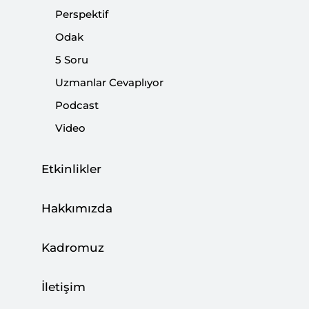
Perspektif
Paylaş:
Odak
5 Soru
Uzmanlar Cevaplıyor
Podcast
Video
Etkinlikler
Hakkımızda
Kadromuz
Dosya
(0.30 M)
İletişim
Gözat
İndir