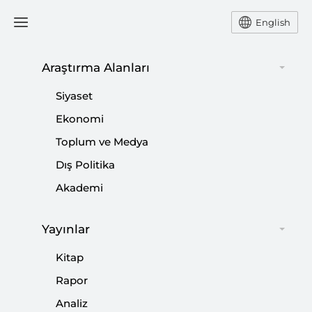
English
Araştırma Alanları
#
BENYAMİN NETANYAHU
Siyaset
Ekonomi
Toplum ve Medya
Dış Politika
ABD-İran Gerginliği: Diplomasi mi Savaş
Akademi
mı Galip Gelecek?
Yayınlar
|
YORUM
MUSTAFA CANER
Kitap
Rapor
Analiz