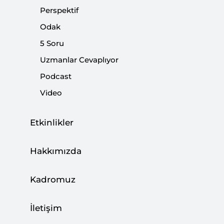
Trump-Netanyahu Basın Toplantısındaki
Perspektif
Türkiye Mesajları
Odak
|
YORUM
KADİR ÜSTÜN
5 Soru
Uzmanlar Cevaplıyor
Podcast
Video
İran-İsrail Savaşı Yaklaşıyor
|
YORUM
MUSTAFA CANER
Etkinlikler
Hakkımızda
Amerikan Kamuoyu İsrail Aleyhine
Kadromuz
Dönüyor
|
İletişim
YORUM
KADİR ÜSTÜN