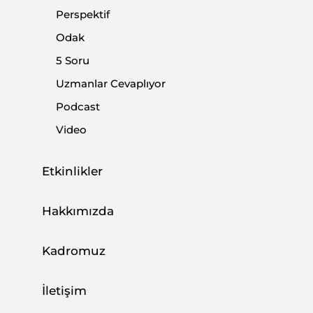
Moskova ile birlikte çalışmanın parametreleriydi.
Perspektif
Odak
Paylaş:
5 Soru
Uzmanlar Cevaplıyor
Podcast
Video
Etkinlikler
Hakkımızda
Kadromuz
Dört lider (Erdoğan, Putin, Macron ve Merkel)
İletişim
geçen cumartesi Suriye'yi konuşmak