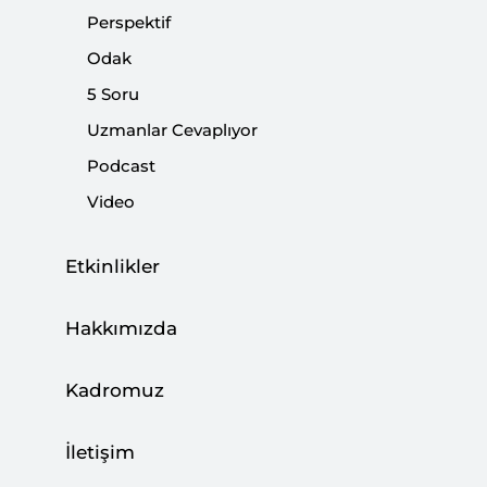
Perspektif
Odak
Paylaş:
5 Soru
Uzmanlar Cevaplıyor
Podcast
Video
Etkinlikler
Hakkımızda
Kadromuz
İletişim
Pastör Brunson davasında yargı kararını verdi.