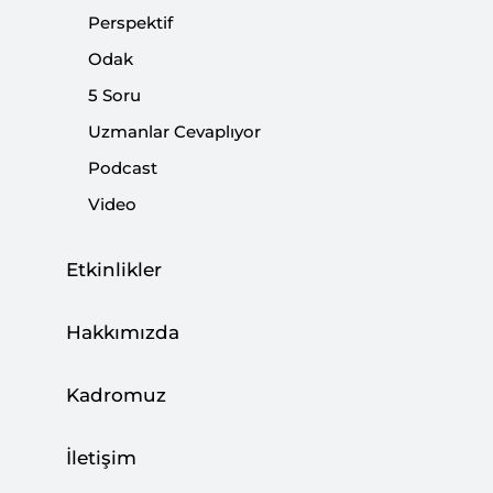
Perspektif
Paylaş:
Odak
5 Soru
Uzmanlar Cevaplıyor
Podcast
Video
Etkinlikler
Hakkımızda
İdlib'e yönelik durum belirsizliğini sürdürürken
Kadromuz
konuyla ilgili iki önemli aktörden iki farklı mesaj
geldi. Sürecin neredeyse başından beri içinde
İletişim
olan Milli Savunma Bakanı Akar "Gayet yapıcı,