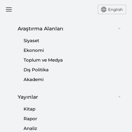
English
Ana Sayfa
Yorum
Araştırma Alanları
Siyaset
G-20 Zirvesi ve ABD ile
Ekonomi
Toplum ve Medya
Gündem
Dış Politika
-
YORUM
BURHANETTİN DURAN
Akademi
30 Kasım 2018
Yayınlar
Bu zirvenin ekonomik gündemi korumacı politikalar,
ABD-Çin arasında karşılıklı misillemelerle sürdürülen
Kitap
ticaret savaşı ve İran yaptırımları olacak.
Rapor
Analiz