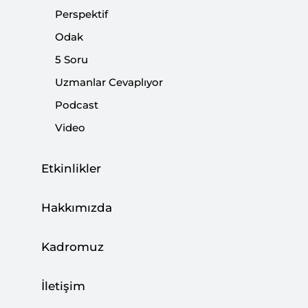
Paylaş:
Perspektif
Odak
5 Soru
Uzmanlar Cevaplıyor
Podcast
Video
Etkinlikler
Hakkımızda
Dünya liderleri G-20 zirvesi için Buenos Aires'te
Kadromuz
toplandı. G-20, 2008 küresel krizinden sonra
liderler düzeyinde toplanıyor. Amacı, krizin
İletişim
etkilerini azaltmak ve yeni krizleri önleyecek
reformlara öncülük etmek. İlk dönemdeki