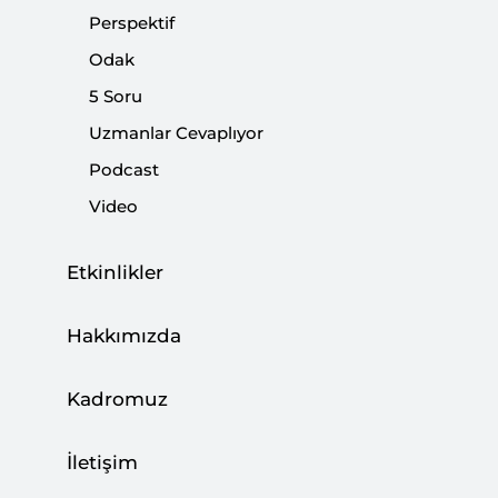
Perspektif
Odak
G-20’de Türkiye’nin Yeri
5 Soru
|
YORUM
KEMAL İNAT
Uzmanlar Cevaplıyor
Podcast
Video
Etkinlikler
Hakkımızda
Kadromuz
İletişim