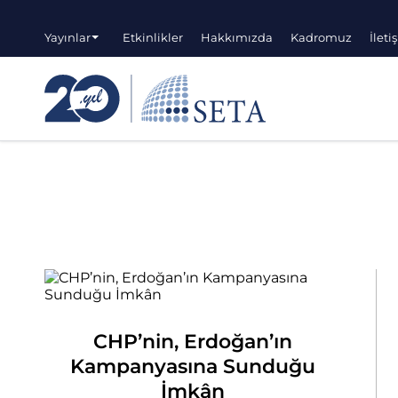
Yayınlar
Etkinlikler
Hakkımızda
Kadromuz
İleti
CHP’nin, Erdoğan’ın
Kampanyasına Sunduğu
İmkân