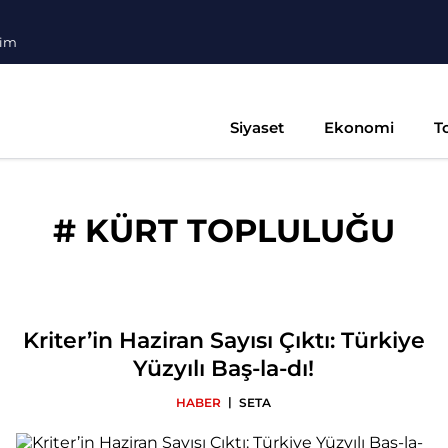
şim
Siyaset
Ekonomi
T
#
KÜRT TOPLULUĞU
Kriter’in Haziran Sayısı Çıktı: Türkiye
Yüzyılı Baş-la-dı!
|
HABER
SETA