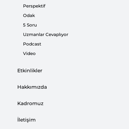
Perspektif
Paylaş:
Odak
5 Soru
Uzmanlar Cevaplıyor
Podcast
Video
Etkinlikler
Hakkımızda
Siyasi, Ekonomik ve Sosyal Araştırmalar Vakfı'nın
Kadromuz
(
SETA
) düzenlediği "
PKK’nın Çocuk Savaşçıları
"
panelinde bu konuda kitap çıkaran yazar ve
İletişim
akademisyenler ile "
Diyarbakır Anneleri
" olarak