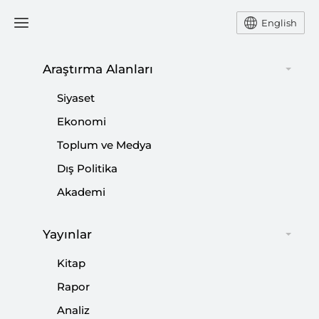
English
Araştırma Alanları
#
KÜRT TOPLULUĞU
Siyaset
Ekonomi
Toplum ve Medya
Türkiye’nin Kimliği
Dış Politika
|
Akademi
YORUM
İBRAHİM KALIN
Yayınlar
Türkiye’de Yükselen Milliyetçilikler
Kitap
Rapor
YORUM
Analiz