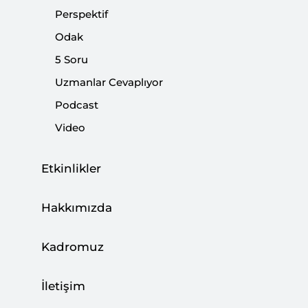
Perspektif
Türk ve Kürt Ulusalcılıklarının Bugünkü
Odak
Manzarası
5 Soru
|
YORUM
ABDULHAMİT KIRMIZI
Uzmanlar Cevaplıyor
Podcast
Video
Türkiye’nin Korkuları
Etkinlikler
|
YORUM
İBRAHİM KALIN
Hakkımızda
Kimlik Siyaseti ve Sonrası
Kadromuz
|
YORUM
İBRAHİM KALIN
İletişim