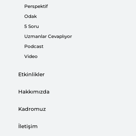
Perspektif
GÜÇ Programı ve Genç İstihdam
Odak
Politikalarının Dönüşümü
5 Soru
|
5 SORU
FATİH ALTUN
Uzmanlar Cevaplıyor
Podcast
Video
Yüksek Gelir Hedefi Çerçevesinde
Etkinlikler
2026’da Türkiye Ekonomisi
Hakkımızda
|
5 SORU
HARUN TÜRKER KARA
Kadromuz
İletişim