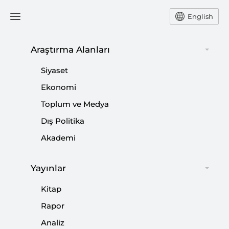
English
Araştırma Alanları
5 SORU
Siyaset
Ekonomi
Toplum ve Medya
Dış Politika
5 SORU: Chavez’in Ölümü ve Latin
Akademi
Amerika’nın Geleceği
Yayınlar
|
5 SORU
MEHMET ÖZKAN
Kitap
Rapor
Analiz
5 SORU: Mısır’da Anayasal Gerilim