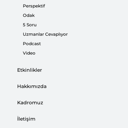
Perspektif
|
5 SORU
ABDULLAH AYDOĞAN KALABALIK
Odak
5 Soru
Uzmanlar Cevaplıyor
5 SORU: BM Filistin Oylaması
Podcast
Video
|
5 SORU
UFUK ULUTAŞ
Etkinlikler
Hakkımızda
7 Şubat’ı Doğru Okumak
|
5 SORU
SETA
Kadromuz
İletişim
309-312 / 312