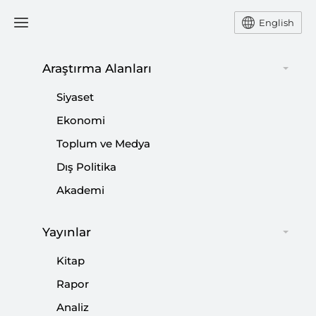
English
Ana Sayfa
Yorum
Araştırma Alanları
Siyaset
Zarrab-Atilla Davası Nasıl
Ekonomi
Toplum ve Medya
Sonuçlanır?
Dış Politika
-
YORUM
KEMAL İNAT
Akademi
06 Aralık 2017
Yayınlar
Davanın nasıl sonuçlanacağı konusunda yorum
yapabilmek için Amerikan yönetiminin bu süreçten
Kitap
beklentilerinin neler olduğunu ortaya koymak gerekir:
Rapor
Analiz