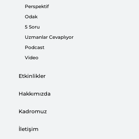
Paylaş:
Perspektif
Odak
5 Soru
Uzmanlar Cevaplıyor
Podcast
Video
Etkinlikler
Hakkımızda
Amerika’da görülen Zarrab-Atilla Davası’nın
Kadromuz
Türkiye’de de önemli bir gündem
oluşturduğunu söylemeye gerek yok. Herkesin
İletişim
bu davanın nasıl sonuçlanacağı konusundaki