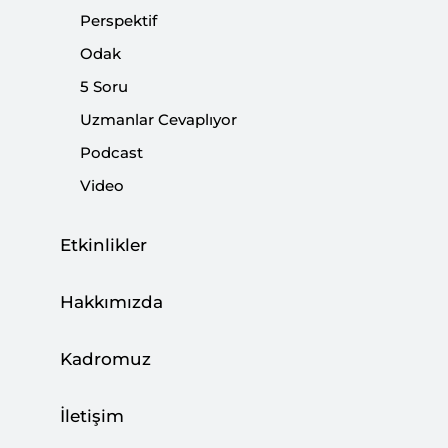
Perspektif
|
AVRUPA ARAŞTIRMALARI
ENES BAYRAKLI
Odak
5 Soru
Uzmanlar Cevaplıyor
Podcast
Batı Medyasında Türkiye Karşıtlığının
Video
Siyasi Kökenleri
|
YORUM
YUSUF ÖZKIR
,
ALİ ASLAN
Etkinlikler
Hakkımızda
Erdoğan Karşıtlarının Türkiye Algısı
Kadromuz
|
YORUM
FAHRETTİN ALTUN
İletişim