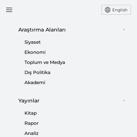
English
Araştırma Alanları
#
TÜRKİYE KARŞITI LOBİLER
Siyaset
Ekonomi
Toplum ve Medya
Dış Politika
Black Sites Yalanı
Akademi
|
AVRUPA ARAŞTIRMALARI
ENES BAYRAKLI
Yayınlar
Kitap
Rapor
Türkiye’ye Karşı Yeni Dezenformasyon
Analiz
Kampanyası